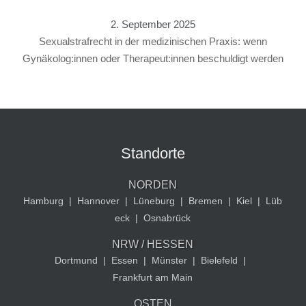
2. September 2025
Sexualstrafrecht in der medizinischen Praxis: wenn
Gynäkolog:innen oder Therapeut:innen beschuldigt werden
Standorte
NORDEN
Hamburg
|
Hannover
|
Lüneburg
|
Bremen
|
Kiel
|
Lüb
eck
|
Osnabrück
NRW / HESSEN
Dortmund
|
Essen
|
Münster
|
Bielefeld
|
Frankfurt am Main
OSTEN