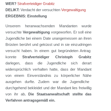
WER?
Strafverteidiger Grabitz
DELIKT:
Verdacht
de
r versuchten
Vergewaltigung
ERGEBNIS:
Einstellung
Unserem
heranwachsenden
Mandanten
wurde
versuchte
Vergewaltigung
vorgeworfen
. Er soll
eine
Jugendliche
bei einem Date
unangemessen an ihren
Brüsten berührt
und geküsst
und
in
sie
ein
zu
dringen
versucht
haben
.
In einem gut begründeten Antrag
konnte
Strafverteidiger Christoph Grabitz
darlegen, dass
d
ie Jugendliche
sich derart
widersprüchlich verhalten
hatte
, dass
der
Mandant
von einem Einverständnis
zu körperlicher Nähe
ausgehen durfte
.
Zudem
war
die Jugendliche
durchgehend bekleidet und
der Mandant
lies
freiwillig
von ihr ab
.
D
ie Staatsanwaltschaft stellte d
as
Verfahren antragsgemäß
ein
.