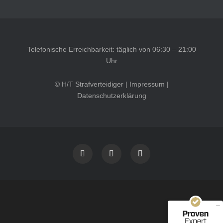
Telefonische Erreichbarkeit: täglich von 06:30 – 21:00
Uhr
© H/T Strafverteidiger |
Impressum
|
Datenschutzerklärung
Kundenbewertungen und Erfahrungen zu
HT Strafverteidiger
SEHR GUT
100%
Empfehlungen auf
ProvenExpert.com
4,99 / 5,00
40
1.646