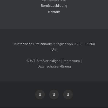
Berufsausbildung
Kontakt
Telefonische Erreichbarkeit: täglich von 06:30 – 21:00
Uhr
© H/T Strafverteidiger |
Impressum
|
Datenschutzerklärung
Kundenbewertungen und Erfahrungen zu
HT Strafverteidiger
SEHR GUT
100%