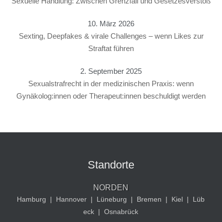
Sexuelle Handlung: Zwischen Grenzfall und Gesetzesverstoß
10. März 2026
Sexting, Deepfakes & virale Challenges – wenn Likes zur
Straftat führen
2. September 2025
Sexualstrafrecht in der medizinischen Praxis: wenn
Gynäkolog:innen oder Therapeut:innen beschuldigt werden
Standorte
NORDEN
Hamburg
|
Hannover
|
Lüneburg
|
Bremen
|
Kiel
|
Lüb
eck
|
Osnabrück