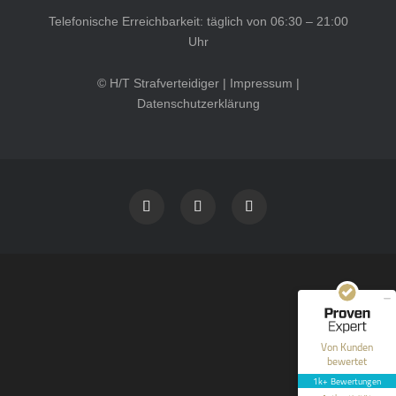
Telefonische Erreichbarkeit: täglich von 06:30 – 21:00
Uhr
© H/T Strafverteidiger |
Impressum
|
Datenschutzerklärung
Kundenbewertungen und Erfahrungen zu
HT Strafverteidiger
SEHR GUT
100%
Empfehlungen auf
ProvenExpert.com
4,99 / 5,00
40
1.646
Bewertungen auf
Bewertungen von 12
Von Kunden
ProvenExpert.com
anderen Quellen
bewertet
1k+ Bewertungen
Blick aufs ProvenExpert-Profil werfen