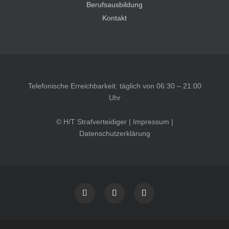
Berufsausbildung
Kontakt
Telefonische Erreichbarkeit: täglich von 06:30 – 21:00
Uhr
© H/T Strafverteidiger |
Impressum
|
Datenschutzerklärung
Kundenbewertungen und Erfahrungen zu
HT Strafverteidiger
SEHR GUT
100%
Empfehlungen auf