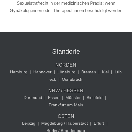
Sexualstrafrecht in der medizinischen Praxis: wenn
Gynäkolog:innen oder Therapeut:innen beschuldigt werden
Standorte
NORDEN
Hamburg
|
Hannover
|
Lüneburg
|
Bremen
|
Kiel
|
Lüb
eck
|
Osnabrück
NRW / HESSEN
Dortmund
|
Essen
|
Münster
|
Bielefeld
|
Frankfurt am Main
OSTEN
Leipzig
|
Magdeburg / Halberstadt
|
Erfurt
|
Berlin / Brandenburg