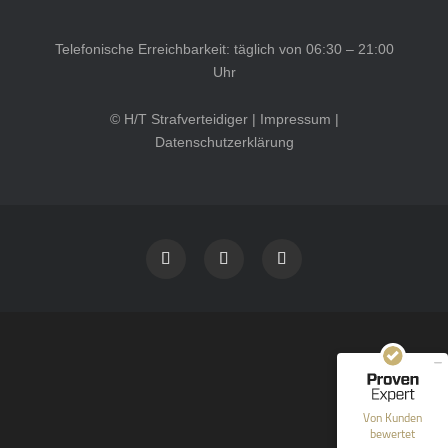
Telefonische Erreichbarkeit: täglich von 06:30 – 21:00
Uhr
© H/T Strafverteidiger |
Impressum
|
Datenschutzerklärung
Kundenbewertungen und Erfahrungen zu
HT Strafverteidiger
SEHR GUT
100%
Empfehlungen auf
ProvenExpert.com
4,99 / 5,00
40
1.646
Bewertungen auf
Bewertungen von 12
Von Kunden
ProvenExpert.com
anderen Quellen
bewertet