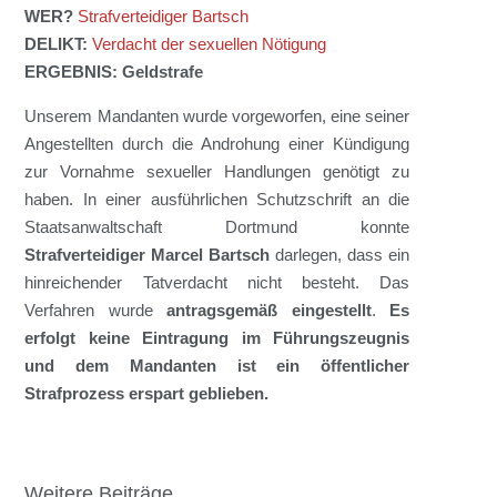
WER?
Strafverteidiger Bartsch
DELIKT:
Verdacht der sexuellen Nötigung
ERGEBNIS: Geldstrafe
Unserem
Mandanten
wurde vorgeworfen
,
eine seiner
Angestellten durch die
Androhung
einer Kündigung
zur
Vornahme sexueller Handlungen
genötigt zu
haben
.
In einer ausführlichen Schutzschrift an die
Staatsanwaltschaft
Dortmund
konnte
Strafverteidiger Marcel Bartsch
darlegen,
dass ein
hinreichender Tatverdacht nicht besteht.
Da
s
Verfahren wurde
antragsgemäß eingestellt
.
Es
erfolgt keine Eintragung im Führ
ungsz
eugnis
und dem Mandanten ist ein öffentliche
r
Strafprozess
erspart geblieben.
Weitere Beiträge