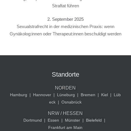
Straftat führen
2. September 2025
Sexualstrafrecht in der medizinischen Praxis: wenn
Gynäkolog:innen oder Therapeut:innen beschuldigt werden
Standorte
NORDEN
Hamburg
|
Hannover
|
Lüneburg
|
Bremen
|
Kiel
|
Lüb
eck
|
Osnabrück
NRW / HESSEN
Dortmund
|
Essen
|
Münster
|
Bielefeld
|
Frankfurt am Main