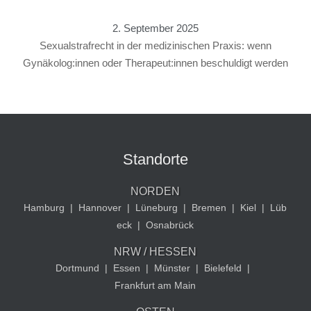
2. September 2025
Sexualstrafrecht in der medizinischen Praxis: wenn
Gynäkolog:innen oder Therapeut:innen beschuldigt werden
Standorte
NORDEN
Hamburg
|
Hannover
|
Lüneburg
|
Bremen
|
Kiel
|
Lüb
eck
|
Osnabrück
NRW / HESSEN
Dortmund
|
Essen
|
Münster
|
Bielefeld
|
Frankfurt am Main