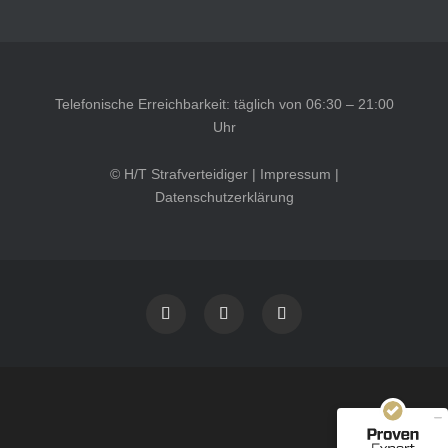
Telefonische Erreichbarkeit: täglich von 06:30 – 21:00
Uhr
© H/T Strafverteidiger |
Impressum
|
Datenschutzerklärung
Kundenbewertungen und Erfahrungen zu
HT Strafverteidiger
SEHR GUT
100%
Empfehlungen auf
ProvenExpert.com
4,99 / 5,00
40
1.646