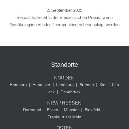
2. September 2025
Sexualstrafrecht in der medizinischen Praxis: wenn
Gynäkolog:innen oder Therapeut:innen beschuldigt werden
Standorte
NORDEN
Hamburg
|
Hannover
|
Lüneburg
|
Bremen
|
Kiel
|
Lüb
eck
|
Osnabrück
NRW / HESSEN
Dortmund
|
Essen
|
Münster
|
Bielefeld
|
Frankfurt am Main
OSTEN