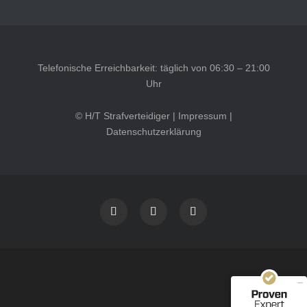
Telefonische Erreichbarkeit: täglich von 06:30 – 21:00
Uhr
© H/T Strafverteidiger |
Impressum
|
Datenschutzerklärung
Kundenbewertungen und Erfahrungen zu
HT Strafverteidiger
SEHR GUT
100%
Empfehlungen auf
ProvenExpert.com
4,99 / 5,00
40
1.646