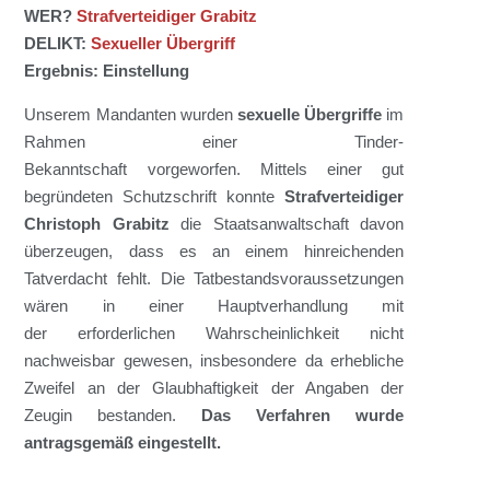
WER?
Strafverteidiger Grabitz
DELIKT:
Sexueller Übergriff
Ergebnis: Einstellung
Unserem Mandanten wurde
n
sexuelle Übergriff
e
im
Rahmen einer Tinder-
Bekanntschaft
vorgeworfen.
Mittels einer gut
begründeten Schutzschrift konnte
Strafverteidiger
Christoph Grabitz
die Staatsanwaltschaft davon
überzeugen, dass
es an einem hinreichenden
Tatverdacht fehlt. Die Tatbestandsvoraussetzungen
wären in einer Hauptverhandlung mit
der
erforderlichen Wahrscheinlichkeit nicht
nachweisbar gewesen
, insbesondere da erhebliche
Zweifel an der
Glaubhaftigkeit der Angaben
der
Zeugin bestanden
.
Das Verfahren wurde
antragsgemäß eingestellt.