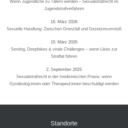
Wenn Jugendliche zu Tätern werden – Sexualstrafrecht im
Jugendstrafverfahren
16. März 2026
Sexuelle Handlung: Zwischen Grenzfall und Gesetzesverstoß
10. März 2026
Sexting, Deepfakes & virale Challenges – wenn Likes zur
Straftat führen
2. September 2025
Sexualstrafrecht in der medizinischen Praxis: wenn
Gynäkolog:innen oder Therapeut:innen beschuldigt werden
Standorte