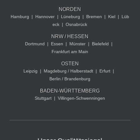
NORDEN
Hamburg
|
Hannover
|
Lüneburg
|
Bremen
|
Kiel
|
Lüb
eck
|
Osnabrück
NRW / HESSEN
Dortmund
|
Essen
|
Münster
|
Bielefeld
|
Frankfurt am Main
OSTEN
Leipzig
|
Magdeburg / Halberstadt
|
Erfurt
|
Berlin / Brandenburg
BADEN-WÜRTTEMBERG
Stuttgart
|
Villingen-Schwenningen