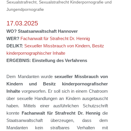
Sexualstrafrecht
,
Sexualstrafrecht Kinderpornografie und
Jungendpornografie
17.03.2025
WO?
Staatsanwaltschaft Hannover
WER?
Fachanwalt für Strafrecht Dr. Hennig
DELIKT:
Sexueller Missbrauch von Kindern
,
Besitz
kinderpornographischer Inhalte
ERGEBNIS: Einstellung des Verfahrens
Dem Mandanten wurde
sexueller Missbrauch von
Kindern und Besitz kinderpornografischer
Inhalte
vorgeworfen. Er soll sich in einem Chatroom
über sexuelle Handlungen an Kindern
ausgetauscht
haben
.
Mittels einer ausführlichen Schutzschrift
konnte
Fachanwalt für Strafrecht Dr. Hennig
die
Staatsanwaltschaft überzeugen,
dass
dem
Mandanten kein strafbares Verhalten mit