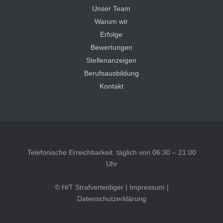
Unser Team
Warum wir
Erfolge
Bewertungen
Stellenanzeigen
Berufsausbildung
Kontakt
Telefonische Erreichbarkeit: täglich von 06:30 – 21:00
Uhr
© H/T Strafverteidiger |
Impressum
|
Datenschutzerklärung