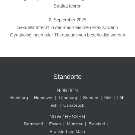
Straftat führen
2. September 2025
Sexualstrafrecht in der medizinischen Praxis: wenn
Gynäkolog:innen oder Therapeut:innen beschuldigt werden
Standorte
NORDEN
Hamburg
|
Hannover
|
Lüneburg
|
Bremen
|
Kiel
|
Lüb
eck
|
Osnabrück
NRW / HESSEN
Dortmund
|
Essen
|
Münster
|
Bielefeld
|
Frankfurt am Main