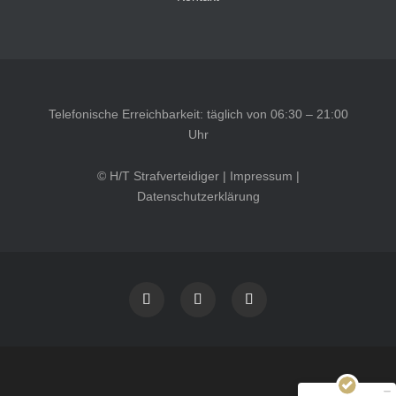
Telefonische Erreichbarkeit: täglich von 06:30 – 21:00
Uhr
© H/T Strafverteidiger |
Impressum
|
Datenschutzerklärung
Kundenbewertungen und Erfahrungen zu
HT Strafverteidiger
SEHR GUT
100%
Empfehlungen auf
ProvenExpert.com
4,99 / 5,00