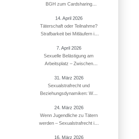
BGH zum Cardsharing
entschieden hat
14. April 2026
Täterschaft oder Teilnahme?
Strafbarkeit bei Mitläufern in
Sexualstrafsachen
7. April 2026
Sexuelle Belästigung am
Arbeitsplatz – Zwischen
Strafbarkeit und Arbeitsrecht:
31. März 2026
Überschneidung von § 184i
Sexualstrafrecht und
StGB mit arbeitsrechtlichen
Beziehungsdynamiken: Was
Konsequenzen
gilt bei Paaren, Ex-Partnern
24. März 2026
oder in offenen Beziehungen?
Wenn Jugendliche zu Tätern
werden – Sexualstrafrecht im
Jugendstrafverfahren
16. März 2026