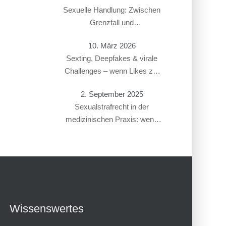
Sexuelle Handlung: Zwischen
Grenzfall und
Gesetzesverstoß
10. März 2026
Sexting, Deepfakes & virale
Challenges – wenn Likes zur
Straftat führen
2. September 2025
Sexualstrafrecht in der
medizinischen Praxis: wenn
Gynäkolog:innen oder
Therapeut:innen beschuldigt
werden
Wissenswertes