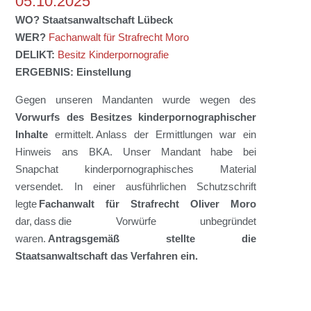
05.10.2025
WO?
Staatsanwaltschaft
Lübeck
WER?
Fachanwalt für Strafrecht Moro
DELIKT:
Besitz Kinderpornografie
ERGEBNIS:
Einstellung
Gegen unsere
n
Mandant
en
wurde wegen
des
Vorwurfs de
s
Besitzes kinderpornographischer
Inhalte
ermittelt. Anlass der Ermittlungen
war
ein
Hinweis ans BKA
. Unser Mandant
habe
bei
Snapchat
kinderpornographisches Material
versendet
.
In einer ausführlichen
Schutzschrift
legte
Fachanwalt für Strafrecht
Oliver Moro
dar, dass
die Vorwürfe unbegründet
waren
.
Antragsgemäß stellte d
ie
Staatsanwaltschaft
das Verfahren ein.