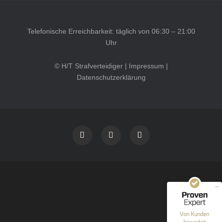
Telefonische Erreichbarkeit: täglich von 06:30 – 21:00
Uhr
© H/T Strafverteidiger |
Impressum
|
Datenschutzerklärung
Kundenbewertungen und Erfahrungen zu
HT Strafverteidiger
SEHR GUT
100%
Empfehlungen auf
ProvenExpert.com
4,99 / 5,00
40
1.646
Bewertungen auf
Bewertungen von 12
Von Kunden
ProvenExpert.com
anderen Quellen
bewertet