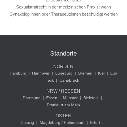
Sexualstrafrecht in der medizinischen Praxis: wenn
Gynäkolog:innen oder Therapeut:innen beschuldigt werden
Standorte
NORDEN
Hamburg
|
Hannover
|
Lüneburg
|
Bremen
|
Kiel
|
Lüb
eck
|
Osnabrück
NRW / HESSEN
Dortmund
|
Essen
|
Münster
|
Bielefeld
|
Frankfurt am Main
OSTEN
Leipzig
|
Magdeburg / Halberstadt
|
Erfurt
|