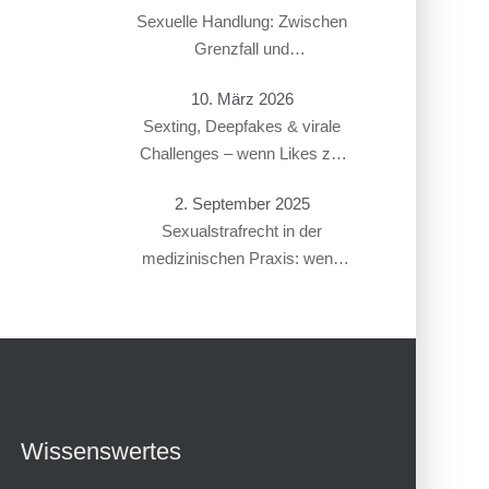
Sexuelle Handlung: Zwischen
Grenzfall und
Gesetzesverstoß
10. März 2026
Sexting, Deepfakes & virale
Challenges – wenn Likes zur
Straftat führen
2. September 2025
Sexualstrafrecht in der
medizinischen Praxis: wenn
Gynäkolog:innen oder
Therapeut:innen beschuldigt
werden
Wissenswertes