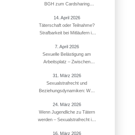
BGH zum Cardsharing
entschieden hat
14. April 2026
Täterschaft oder Teilnahme?
Strafbarkeit bei Mitläufern in
Sexualstrafsachen
7. April 2026
Sexuelle Belästigung am
Arbeitsplatz – Zwischen
Strafbarkeit und Arbeitsrecht:
31. März 2026
Überschneidung von § 184i
Sexualstrafrecht und
StGB mit arbeitsrechtlichen
Beziehungsdynamiken: Was
Konsequenzen
gilt bei Paaren, Ex-Partnern
24. März 2026
oder in offenen Beziehungen?
Wenn Jugendliche zu Tätern
werden – Sexualstrafrecht im
Jugendstrafverfahren
16. März 2026