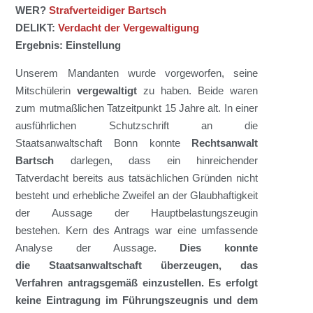
WER?
Strafverteidiger Bartsch
DELIKT:
Verdacht der Vergewaltigung
Ergebnis: Einstellung
Unserem
Mandanten
wurde vorgeworfen,
seine
Mitschülerin
vergewaltigt
zu haben. Beide waren
zum mutmaßlichen Tatzeitpunkt 15 Jahre alt.
In einer
ausführlichen Schutzschrift an die
Staatsanwaltschaft
Bonn
konnte
Rechtsanwalt
Bartsch
darlegen, dass ein hinreichender
Tatverdacht bereits aus tatsächlichen Gründen nicht
besteht und erhebliche Zweifel an der Glaubhaftigkeit
der Aussage der Hauptbelastungszeugin
bestehen.
Kern des Antrags war eine
umfassende
Analyse der Aussage.
Dies
konnte
die
Staatsanwaltschaft überzeug
en, das
Verfahren antragsgemäß einzustellen.
Es erfolgt
keine Eintragung im Führ
ungsz
eugnis und dem