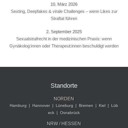
10. März 2026
Sexting, Deepfakes & virale Challenges – wenn Likes zur
Straftat führen
2. September 2025
Sexualstrafrecht in der medizinischen Praxis: wenn
Gynäkolog:innen oder Therapeut:innen beschuldigt werden
Standorte
NORDEN
Hamburg
|
Hannover
|
Lüneburg
|
Bremen
|
Kiel
|
Lüb
eck
|
Osnabrück
NRW / HESSEN