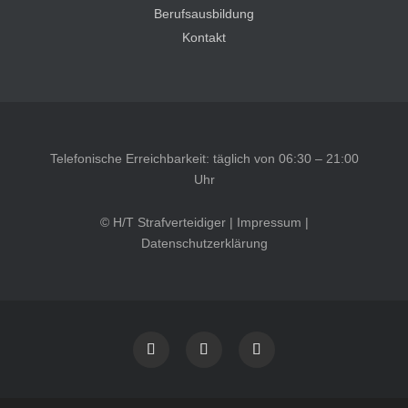
Berufsausbildung
Kontakt
Telefonische Erreichbarkeit: täglich von 06:30 – 21:00
Uhr
© H/T Strafverteidiger |
Impressum
|
Datenschutzerklärung
Kundenbewertungen und Erfahrungen zu
HT Strafverteidiger
SEHR GUT
100%
Empfehlungen auf