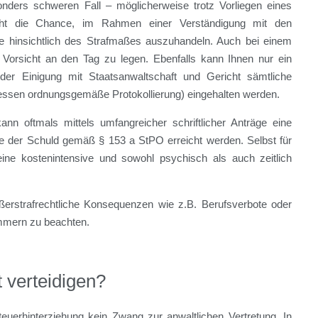
nders schweren Fall – möglicherweise trotz Vorliegen eines
eht die Chance, im Rahmen einer Verständigung mit den
ze hinsichtlich des Strafmaßes auszuhandeln. Auch bei einem
ng Vorsicht an den Tag zu legen. Ebenfalls kann Ihnen nur ein
i der Einigung mit Staatsanwaltschaft und Gericht sämtliche
dessen ordnungsgemäße Protokollierung) eingehalten werden.
 kann oftmals mittels umfangreicher schriftlicher Anträge eine
e der Schuld gemäß § 153 a StPO erreicht werden. Selbst für
ine kostenintensive und sowohl psychisch als auch zeitlich
erstrafrechtliche Konsequenzen wie z.B. Berufsverbote oder
mmern zu beachten.
 verteidigen?
teuerhinterziehung kein Zwang zur anwaltlichen Vertretung. In