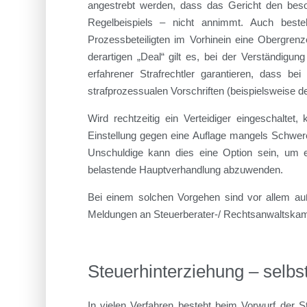
angestrebt werden, dass das Gericht den beso
Regelbeispiels – nicht annimmt. Auch best
Prozessbeteiligten im Vorhinein eine Obergren
derartigen „Deal“ gilt es, bei der Verständigu
erfahrener Strafrechtler garantieren, dass be
strafprozessualen Vorschriften (beispielsweise 
Wird rechtzeitig ein Verteidiger eingeschaltet,
Einstellung gegen eine Auflage mangels Schwer
Unschuldige kann dies eine Option sein, um e
belastende Hauptverhandlung abzuwenden.
Bei einem solchen Vorgehen sind vor allem auß
Meldungen an Steuerberater-/ Rechtsanwaltska
Steuerhinterziehung – selbst
In vielen Verfahren besteht beim Vorwurf der S