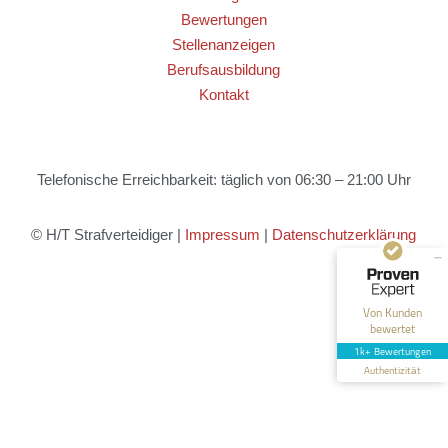
Bewertungen
Stellenanzeigen
Berufsausbildung
Kontakt
Kundenbewertungen und Erfahrungen zu
HT Strafverteidiger
Telefonische Erreichbarkeit: täglich von 06:30 – 21:00 Uhr
SEHR GUT
100%
Empfehlungen auf
ProvenExpert.com
4,99 / 5,00
© H/T Strafverteidiger |
Impressum
|
Datenschutzerklärung
40
1.646
Bewertungen auf
Bewertungen von 12
Von Kunden
ProvenExpert.com
anderen Quellen
bewertet
1k+ Bewertungen
Blick aufs ProvenExpert-Profil werfen
Authentizität