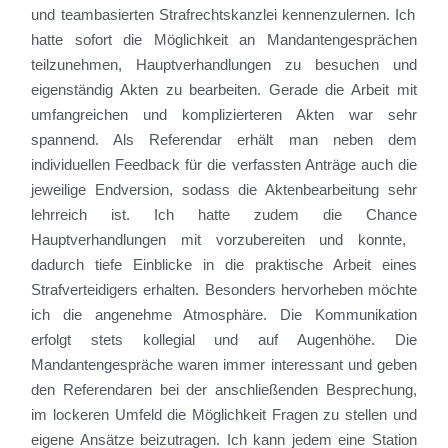
und teambasierten
Strafrechtskanzlei kennenzulernen. Ich
hatte sofort die Möglichkeit an Mandantengesprächen
teilzunehmen, Haup
tverhandlungen zu besuchen und
eigenständig Akten zu bearbeiten.
Gerade die Arbeit mit
umfangreichen und komplizierteren Akten war sehr
spannend.
Als Referendar erhält man neben dem
individuellen Feedback für die verfassten Anträge
auch die
jeweilige Endversion, sodass die Aktenbearbeitung sehr
lehrreich ist.
Ich hatte zudem die Chance
Hauptverhandlungen
mit vorzubereiten und konnte,
dadurch tiefe
Einblick
e i
n die praktische Arbeit eines
S
trafverteidigers
erhalten.
Besonders hervorheben möchte
ich die
angenehme
Atmosphäre
. Die Kommunikation
erfolgt stets kollegial und auf Augenhöhe. D
ie
Mandantengespräche waren immer interessant und geben
den Referendaren
bei der anschließenden Besprechung
,
im lockeren Umfeld die Möglichkeit
Fragen zu stellen und
eigene Ansätze beizutragen.
Ich kann jedem
eine Station