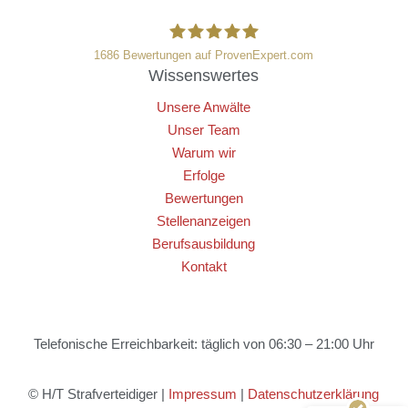
1686
Bewertungen auf ProvenExpert.com
Wissenswertes
HT Strafverteidiger
Unsere Anwälte
Unser Team
Warum wir
Erfolge
Bewertungen
Stellenanzeigen
Berufsausbildung
Kontakt
Kundenbewertungen und Erfahrungen zu
HT Strafverteidiger
Telefonische Erreichbarkeit: täglich von 06:30 – 21:00 Uhr
SEHR GUT
100%
Empfehlungen auf
ProvenExpert.com
4,99 / 5,00
© H/T Strafverteidiger |
Impressum
|
Datenschutzerklärung