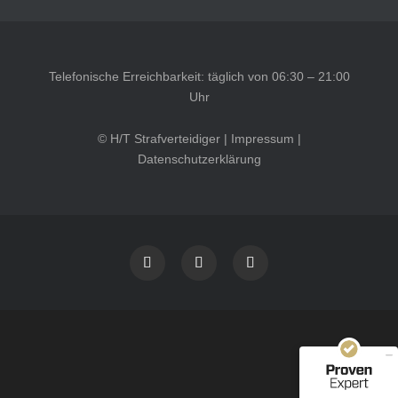
Telefonische Erreichbarkeit: täglich von 06:30 – 21:00
Uhr
© H/T Strafverteidiger |
Impressum
|
Datenschutzerklärung
Kundenbewertungen und Erfahrungen zu
HT Strafverteidiger
SEHR GUT
100%
Empfehlungen auf
ProvenExpert.com
4,99 / 5,00
40
1.646
Bewertungen auf
Bewertungen von 12