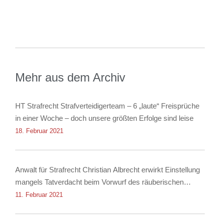
Mehr aus dem Archiv
HT Strafrecht Strafverteidigerteam – 6 „laute“ Freisprüche
in einer Woche – doch unsere größten Erfolge sind leise
18. Februar 2021
Anwalt für Strafrecht Christian Albrecht erwirkt Einstellung
mangels Tatverdacht beim Vorwurf des räuberischen
Diebstahls sowie der Körperverletzung
11. Februar 2021