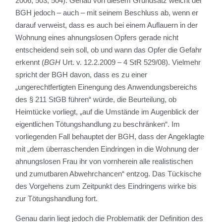
2006, 503, 504). Genau von diesem Grundsatz weicht der
BGH jedoch – auch – mit seinem Beschluss ab, wenn er
darauf verweist, dass es auch bei einem Auflauern in der
Wohnung eines ahnungslosen Opfers gerade nicht
entscheidend sein soll, ob und wann das Opfer die Gefahr
erkennt (
BGH
Urt. v. 12.2.2009 – 4 StR 529/08). Vielmehr
spricht der BGH davon, dass es zu einer
„ungerechtfertigten Einengung des Anwendungsbereichs
des § 211 StGB führen“ würde, die Beurteilung, ob
Heimtücke vorliegt, „auf die Umstände im Augenblick der
eigentlichen Tötungshandlung zu beschränken“. Im
vorliegenden Fall behauptet der BGH, dass der Angeklagte
mit „dem überraschenden Eindringen in die Wohnung der
ahnungslosen Frau ihr von vornherein alle realistischen
und zumutbaren Abwehrchancen“ entzog. Das Tückische
des Vorgehens zum Zeitpunkt des Eindringens wirke bis
zur Tötungshandlung fort.
Genau darin liegt jedoch die Problematik der Definition des