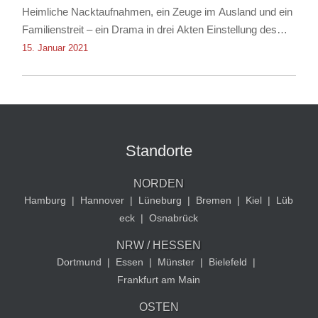
Heimliche Nacktaufnahmen, ein Zeuge im Ausland und ein
Familienstreit – ein Drama in drei Akten Einstellung des
Verfahrens dank Rechtsanwalt für Strafrecht Christian
15. Januar 2021
Albrecht
Standorte
NORDEN
Hamburg
|
Hannover
|
Lüneburg
|
Bremen
|
Kiel
|
Lüb
eck
|
Osnabrück
NRW / HESSEN
Dortmund
|
Essen
|
Münster
|
Bielefeld
|
Frankfurt am Main
OSTEN