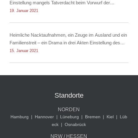
Einstellung mangels Tatverdacht beim Vorwurf der
Nachstellung
19. Januar 2021
Heimliche Nacktaufnahmen, ein Zeuge im Ausland und ein
Familienstreit – ein Drama in drei Akten Einstellung des
Verfahrens dank Rechtsanwalt für Strafrecht Christian
15. Januar 2021
Albrecht
Standorte
NORDEN
Hamburg
|
Hannover
|
Lüneburg
|
Bremen
|
Kiel
|
Lüb
eck
|
Osnabrück
NRW / HESSEN