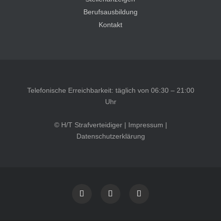
Berufsausbildung
Kontakt
Telefonische Erreichbarkeit: täglich von 06:30 – 21:00
Uhr
© H/T Strafverteidiger |
Impressum
|
Datenschutzerklärung
Kundenbewertungen und Erfahrungen zu
HT Strafverteidiger
SEHR GUT
100%