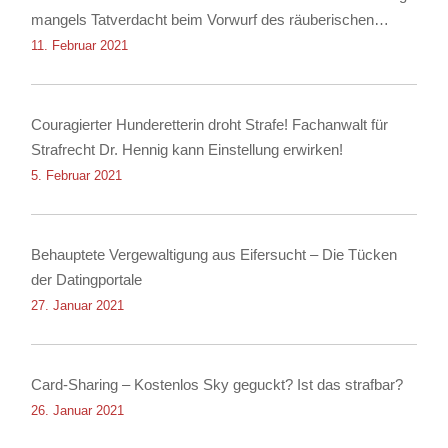
mangels Tatverdacht beim Vorwurf des räuberischen
Diebstahls sowie der Körperverletzung
11. Februar 2021
Couragierter Hunderetterin droht Strafe! Fachanwalt für
Strafrecht Dr. Hennig kann Einstellung erwirken!
5. Februar 2021
Behauptete Vergewaltigung aus Eifersucht – Die Tücken
der Datingportale
27. Januar 2021
Card-Sharing – Kostenlos Sky geguckt? Ist das strafbar?
26. Januar 2021