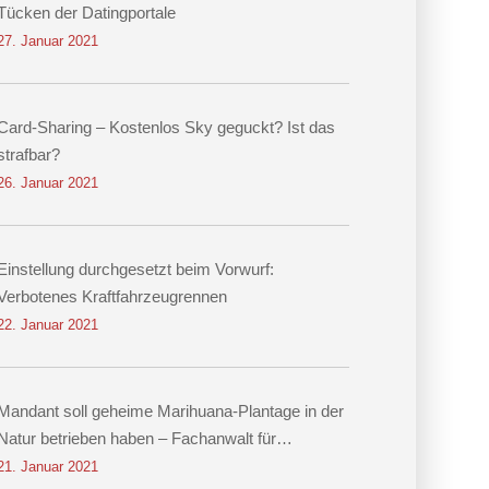
Tücken der Datingportale
27. Januar 2021
Card-Sharing – Kostenlos Sky geguckt? Ist das
strafbar?
26. Januar 2021
Einstellung durchgesetzt beim Vorwurf:
Verbotenes Kraftfahrzeugrennen
22. Januar 2021
Mandant soll geheime Marihuana-Plantage in der
Natur betrieben haben – Fachanwalt für
Strafrecht Dr. Hennig erwirkt Einstellung
21. Januar 2021