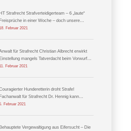
HT Strafrecht Strafverteidigerteam – 6 „laute“
Freisprüche in einer Woche – doch unsere
größten Erfolge sind leise
18. Februar 2021
Anwalt für Strafrecht Christian Albrecht erwirkt
Einstellung mangels Tatverdacht beim Vorwurf
des räuberischen Diebstahls sowie der
11. Februar 2021
Körperverletzung
Couragierter Hunderetterin droht Strafe!
Fachanwalt für Strafrecht Dr. Hennig kann
Einstellung erwirken!
5. Februar 2021
Behauptete Vergewaltigung aus Eifersucht – Die