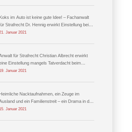
Koks im Auto ist keine gute Idee! – Fachanwalt
für Strafrecht Dr. Hennig erwirkt Einstellung beim
Vorwurf des Besitzes von Kokain!
21. Januar 2021
Anwalt für Strafrecht Christian Albrecht erwirkt
eine Einstellung mangels Tatverdacht beim
Vorwurf der Nachstellung
19. Januar 2021
Heimliche Nacktaufnahmen, ein Zeuge im
Ausland und ein Familienstreit – ein Drama in drei
Akten Einstellung des Verfahrens dank
15. Januar 2021
Rechtsanwalt für Strafrecht Christian Albrecht