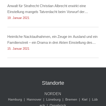
Anwalt für Strafrecht Christian Albrecht erwirkt eine
Einstellung mangels Tatverdacht beim Vorwurf der
Nachstellung
19. Januar 2021
Heimliche Nacktaufnahmen, ein Zeuge im Ausland und ein
Familienstreit – ein Drama in drei Akten Einstellung des
Verfahrens dank Rechtsanwalt für Strafrecht Christian
15. Januar 2021
Albrecht
Standorte
NORDEN
Hamburg
|
Hannover
|
Lüneburg
|
Bremen
|
Kiel
|
Lüb
eck
|
Osnabrück