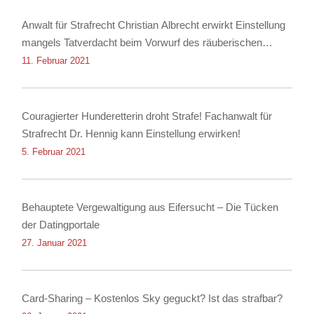
Anwalt für Strafrecht Christian Albrecht erwirkt Einstellung
mangels Tatverdacht beim Vorwurf des räuberischen
Diebstahls sowie der Körperverletzung
11. Februar 2021
Couragierter Hunderetterin droht Strafe! Fachanwalt für
Strafrecht Dr. Hennig kann Einstellung erwirken!
5. Februar 2021
Behauptete Vergewaltigung aus Eifersucht – Die Tücken
der Datingportale
27. Januar 2021
Card-Sharing – Kostenlos Sky geguckt? Ist das strafbar?