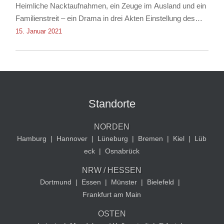
Heimliche Nacktaufnahmen, ein Zeuge im Ausland und ein
Familienstreit – ein Drama in drei Akten Einstellung des
Verfahrens dank Rechtsanwalt für Strafrecht Christian
15. Januar 2021
Albrecht
Standorte
NORDEN
Hamburg
|
Hannover
|
Lüneburg
|
Bremen
|
Kiel
|
Lüb
eck
|
Osnabrück
NRW / HESSEN
Dortmund
|
Essen
|
Münster
|
Bielefeld
|
Frankfurt am Main
OSTEN