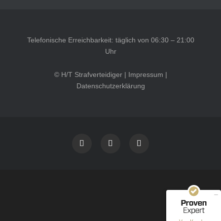
Telefonische Erreichbarkeit: täglich von 06:30 – 21:00
Uhr
© H/T Strafverteidiger |
Impressum
|
Datenschutzerklärung
Kundenbewertungen und Erfahrungen zu
HT Strafverteidiger
SEHR GUT
100%
Empfehlungen auf
ProvenExpert.com
4,99 / 5,00
40
1.646
Bewertungen auf
Bewertungen von 12