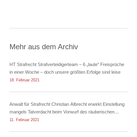
Mehr aus dem Archiv
HT Strafrecht Strafverteidigerteam – 6 „laute“ Freisprüche
in einer Woche – doch unsere größten Erfolge sind leise
18. Februar 2021
Anwalt für Strafrecht Christian Albrecht erwirkt Einstellung
mangels Tatverdacht beim Vorwurf des räuberischen
Diebstahls sowie der Körperverletzung
11. Februar 2021