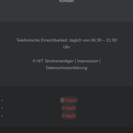
Kontakt
Telefonische Erreichbarkeit: täglich von 06:30 – 21:00
Uhr
© H/T Strafverteidiger |
Impressum
|
Datenschutzerklärung
Folgen
Kundenbewertungen und Erfahrungen zu
HT Strafverteidiger
Folgen
Folgen
SEHR GUT
100%
Empfehlungen auf
ProvenExpert.com