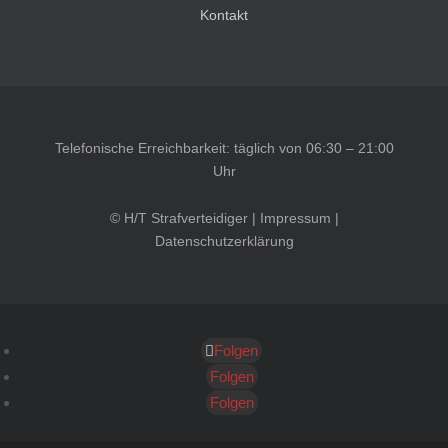
Kontakt
Telefonische Erreichbarkeit: täglich von 06:30 – 21:00
Uhr
© H/T Strafverteidiger |
Impressum
|
Datenschutzerklärung
Folgen
Kundenbewertungen und Erfahrungen zu
HT Strafverteidiger
Folgen
Folgen
SEHR GUT
100%
Empfehlungen auf