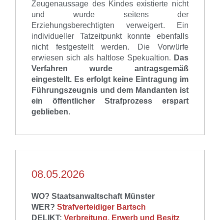
Zeugenaussage des Kindes existierte nicht
und wurde seitens der
Erziehungsberechtigten verweigert
.
Ein
individueller Tatzeitpunkt konnte ebenfalls
nicht festgestellt werden.
Die Vorwürfe
erwiesen sich als haltlose
Spekualtion
.
Da
s
Verfahren wurde antragsgemäß
eingestellt.
Es erfolgt keine Eintragung im
Führ
ungsz
eugnis und dem Mandanten ist
ein öffentliche
r Strafprozess
erspart
geblieben.
08.05.2026
WO? Staatsanwaltschaft Münster
WER?
Strafverteidiger Bartsch
DELIKT:
Verbreitung, Erwerb und Besitz