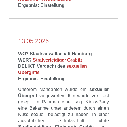
Ergebnis: Einstellung
13.05.2026
WO? Staatsanwaltschaft Hamburg
WER?
Strafverteidiger Grabitz
DELIKT:
Verdacht
d
e
s
sexuellen
Übergriffs
Ergebnis: Einstellung
Unserem
Mandanten
wurde
ein
sexueller
Übergriff
vorgeworfen
.
Ihm wurde zur Last
gelegt,
im Rahmen einer sog. Kinky-Party
eine Bekannte unter anderem durch einen
Kuss sexuell belästigt zu haben.
In einer
ausführlichen Schutzschrift führte
Strafverteidiger Christoph Grabitz
aus,