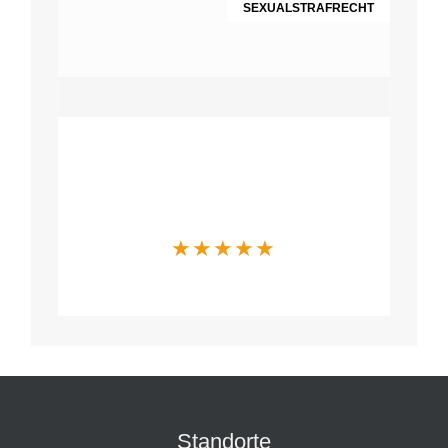
SEXUALSTRAFRECHT
Was Mandanten
über uns sagen
★
★
★
★
★
Standorte