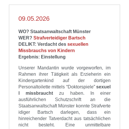
09.05.2026
WO? Staatsanwaltschaft Münster
WER?
Strafverteidiger Bartsch
DELIKT:
Verdacht
des
sexuellen
Missbrauchs von Kindern
Ergebnis: Einstellung
Unserer Mandantin wurde vorgeworfen
,
im
Rahmen ihrer Tätigkeit als Erzieherin ein
Kindergartenkind auf der dortigen
Personaltoilette
mitte
ls
“
Doktorspiele
”
sexuel
l
missbraucht
zu haben.
In einer
ausführlichen Schutzschrift an die
Staatsanwaltschaft
Münster
konnte
Strafverte
idiger
Bartsch
darlegen, dass ein
hinreichender Tatverdacht aus tatsächlichen
nicht besteht
.
Eine unmittelbare