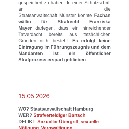
gespeichert zu haben.
In einer Schutzschrift
an die
Staatsanwaltschaft
Münster
konnte
Fachan
w
ältin
für Strafrecht
Franziska
Mayer
darlegen, dass ein hinreichender
Tatverdacht bereits aus tatsächlichen
Gründen nicht besteht.
Es erfolgt keine
Eintragung im Führ
ungsz
eugnis und dem
Mandanten ist ein öffentliche
r
Strafprozess
erspart geblieben.
15.05.2026
WO? Staatsanwaltschaft Hamburg
WER?
Strafverteidiger Bartsch
DELIKT:
Sexueller Übergriff
,
sexuelle
Nötigung
,
Vergwaltigung