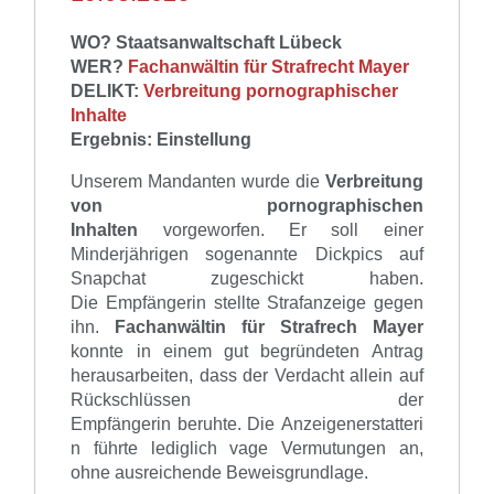
WO? Staatsanwaltschaft Lübeck
WER?
Fachanwältin für Strafrecht Mayer
DELIKT:
Verbreitung pornographischer
Inhalte
Ergebnis: Einstellung
Unserem
Mandanten wurde
die
Verbreitung
von pornographischen
Inhalten
vorgeworfen. Er soll
einer
Minderjährigen sogenannte Dickpics auf
Snapchat zugeschickt haben
.
Die
Empfängerin
stellte
Strafanzeige gegen
ihn.
Fachanw
ä
lt
in
für Strafrech
Mayer
konnte in eine
m
gut begründeten Antrag
herausarbeiten, dass
der
Verdacht
allein
auf
Rückschlüssen
der
Empfängerin
beruhte
.
Die
Anzeigenerstatteri
n führte
lediglich vage Vermutung
en
an
,
ohne
ausreichende
Beweis
grundlage.