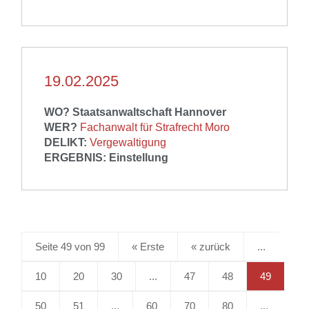
19.02.2025
WO? Staatsanwaltschaft Hannover
WER?
Fachanwalt für Strafrecht Moro
DELIKT:
Vergewaltigung
ERGEBNIS: Einstellung
Seite 49 von 99
« Erste
«
...
10
20
30
...
47
48
49
50
51
...
60
70
80
...