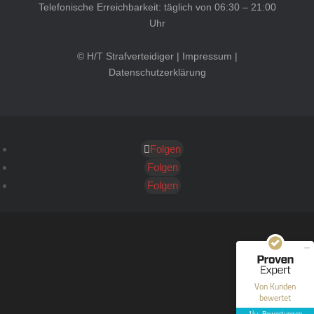
Telefonische Erreichbarkeit: täglich von 06:30 – 21:00
Uhr
© H/T Strafverteidiger |
Impressum
|
Datenschutzerklärung
Folgen
Kundenbewertungen und Erfahrungen zu
HT Strafverteidiger
Folgen
Folgen
SEHR GUT
100%
Empfehlungen auf
ProvenExpert.com
4,99 / 5,00
40
1.646
Bewertungen auf
Bewertungen von 12
Von Kunden
ProvenExpert.com
anderen Quellen
bewertet
1k+ Bewertungen