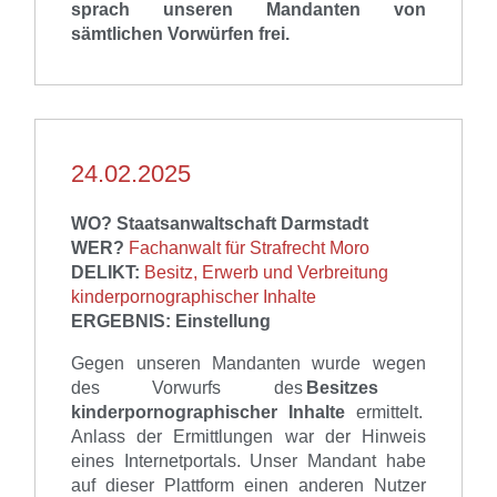
sprach unseren Mandanten von
sämtlichen Vorwürfen frei.
24.02.2025
WO? Staatsanwaltschaft Darmstadt
WER?
Fachanwalt für Strafrecht Moro
DELIKT:
Besitz, Erwerb und Verbreitung
kinderpornographischer Inhalte
ERGEBNIS: Einstellung
Gegen unsere
n
Mandant
en
wurde wegen
des Vorwurfs de
s
Besitzes
kinderpornographischer Inhalte
ermittelt.
Anlass der Ermittlungen
war
d
er Hinweis
eines Internetportals
. Unser Mandant
habe
auf dieser Plattform einen anderen Nutzer