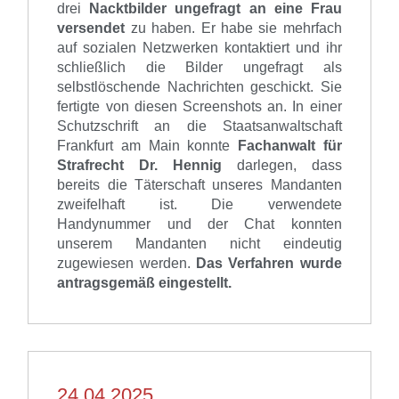
drei
Nacktbild
er
ungefragt an eine Frau
versendet
zu haben.
Er habe sie mehrfach
auf sozialen Netzwerken kontaktiert und ihr
schließlich die Bilder ungefragt
als
selbstlöschende Nachrichten geschickt. Sie
fertigte von diesen Screenshots an.
In
einer
Schutzschrift an die Staatsanwaltschaft
Frankfurt am Main konnte
Fachanwalt für
Strafrecht Dr. Hennig
darlegen, dass
bereits
die Täterschaft unseres Mandanten
zweifelhaft
ist
.
Die verwendete
Handynummer
und der Chat
k
onnte
n
unserem Mandanten nicht eindeutig
zugewiesen werden.
Das Verfahren wurde
antragsgemäß eingestellt.
24.04.2025