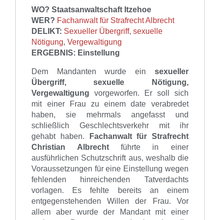
WO? Staatsanwaltschaft Itzehoe
WER?
Fachanwalt für Strafrecht Albrecht
DELIKT:
Sexueller Übergriff
,
sexuelle
Nötigung
,
Vergewaltigung
ERGEBNIS: Einstellung
Dem Mandanten
wurde
ein
s
exueller
Übergriff, sexuelle Nötigung,
Vergewaltigung
vorgeworfen.
Er soll
sich
mit einer Frau zu einem date verabredet
haben, sie mehrmals angefasst und
schließlich Geschlechtsverkehr mit ihr
gehabt haben.
Fachanwalt für Strafrecht
Christian Albrecht
führte
in eine
r
ausführlichen Schutzschrift
aus
,
weshalb
die
Voraussetzungen für eine Einstellung wegen
fehlenden hinreichenden Tatverdachts
vorlagen
.
Es fehlte bereits an einem
entgegenstehenden Willen der Frau. Vor
allem aber wurde der Mandant mit einer