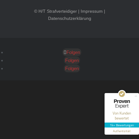
© H/T Strafverteidiger |
Impressum
|
Datenschutzerklärung
Folgen
Kundenbewertungen und Erfahrungen zu
HT Strafverteidiger
Folgen
Folgen
SEHR GUT
100%
Empfehlungen auf
ProvenExpert.com
4,99 / 5,00
40
1.646
Bewertungen auf
Bewertungen von 12
Von Kunden
ProvenExpert.com
anderen Quellen
bewertet
1k+ Bewertungen
Blick aufs ProvenExpert-Profil werfen
Authentizität