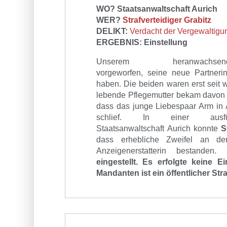
WO? Staatsanwaltschaft Aurich
WER?
Strafverteidiger Grabitz
DELIKT:
Verdacht der Vergewaltigu
ERGEBNIS: Einstellung
Unserem
heranwa
vorgeworfen,
seine
neue
Partner
haben
.
Die beiden waren erst seit
lebende Pflegemutter bekam davon nic
dass das junge Liebespaar Arm in
schlief.
In einer ausführ
Staatsanwaltschaft
Aurich
konnte
S
dass e
rhebliche Zw
e
i
f
e
l
a
n
d
e
Anzeigenerstatterin bestanden
.
eingestellt.
Es erfolgt
e
keine Ei
Mandanten ist ein öffentliche
r Str