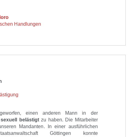
Moro
stischen Handlungen
n
lästigung
eworfen, eine
n
anderen Mann in der
s
sexuell belästigt
zu haben.
Die Mitarbeiter
 unseren Mandanten
. In e
iner ausführlichen
aatsanwaltschaft
Göttingen
konnte