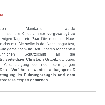
ng
chsenden
Mandanten
wurde
in
in seinem Kinderz
immer
vergewaltigt
zu
 wenigen Tagen ein Paar. Die im selben Haus
hts mit. Sie stellte in der Nacht sogar fest,
 Arm gemeinsam im Bett unseres Mandanten
lichen Schutzschrift an die
trafverteidiger Christoph Grabitz
darlegen,
r
Anschuldigung der noch sehr jungen
Da
s Verfahren wurde antragsgemäß
ntragung im Führ
ungsz
eugnis und dem
afprozess
erspart geblieben.