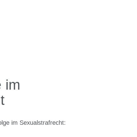
e im
t
olge
im Sexualstrafrecht: