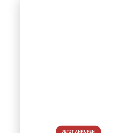
{
Wir erwecken d
Unschuldsverm
Leben
JETZT ANRUFEN