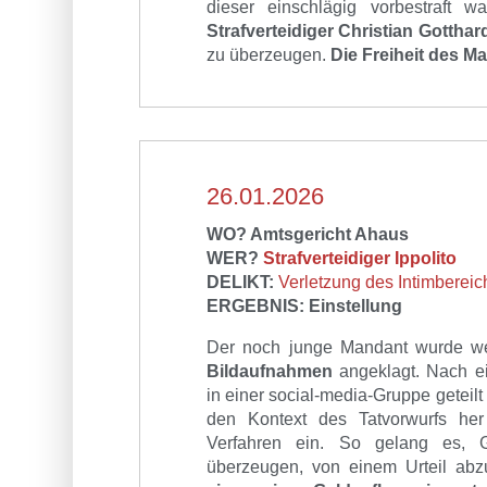
dieser einschlägig vorbestraft w
Strafverteidiger Christian Gotthar
zu überzeugen.
Die Freiheit des M
26.01.2026
WO? Amtsgericht Ahaus
WER?
Strafverteidiger Ippolito
DELIKT:
Verletzung des Intimberei
ERGEBNIS:
Einstellung
Der noch junge Mandant wurde 
Bildaufnahmen
angeklagt. Nach e
in einer social-media-Gruppe geteil
den Kontext des Tatvorwurfs her
Verfahren ein. So gelang es, G
überzeugen, von einem Urteil ab