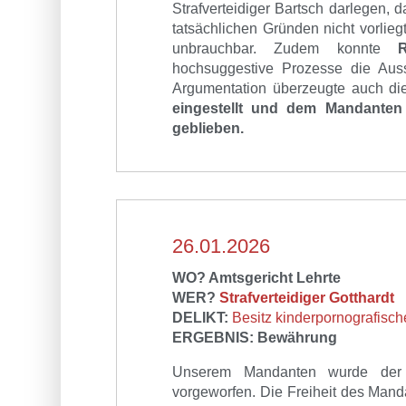
Strafverteidiger
Bartsch
darlegen, da
tatsächlichen Gründen nicht vorlieg
unbrauchbar.
Zudem konnte
R
hochsuggestive Prozesse die Aus
Argumentation überzeugte auch
di
eingestellt und d
em Mandanten i
geblieben.
26.01.2026
WO? Amtsgericht Lehrte
WER?
Strafverteidiger Gotthardt
DELIKT:
Besitz kinderpornografische
ERGEBNIS:
Bewährung
Unserem Mandanten wurde de
vorgeworfen. Die Freiheit des Mand