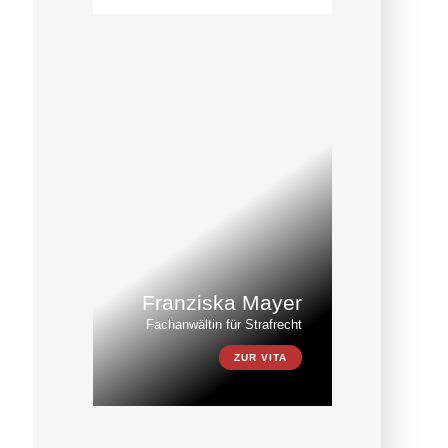
Franziska Mayer
Fachanwältin für Strafrecht
ZUR VITA