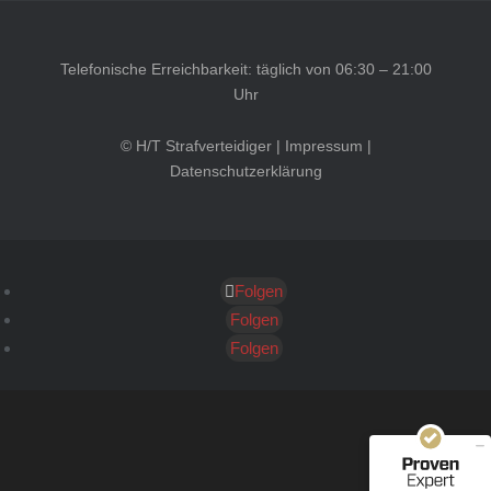
Telefonische Erreichbarkeit: täglich von 06:30 – 21:00
Uhr
© H/T Strafverteidiger |
Impressum
|
Datenschutzerklärung
Folgen
Kundenbewertungen und Erfahrungen zu
HT Strafverteidiger
Folgen
Folgen
SEHR GUT
100%
Empfehlungen auf
ProvenExpert.com
4,99 / 5,00
40
1.646