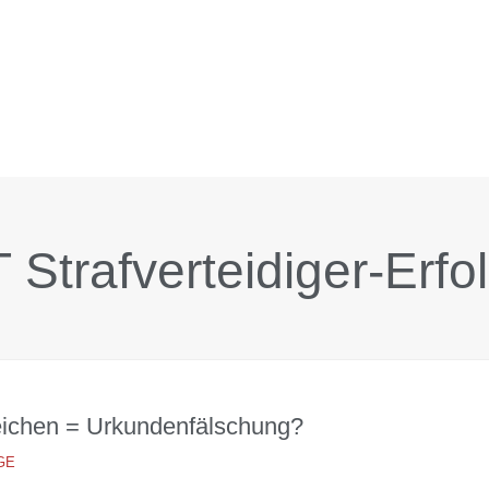
 Strafverteidiger-Erfo
eichen = Urkundenfälschung?
GE