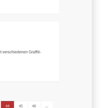
 verschiedenen Graffiti-
44
45
46
...