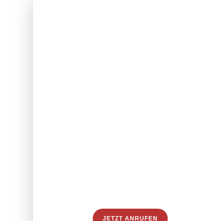
{
Unsere
Leidenschaft is
Strafverteidigu
JETZT ANRUFEN