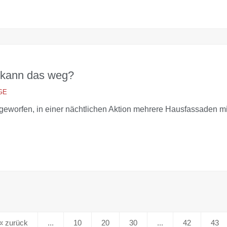
r kann das weg?
GE
eworfen, in einer nächtlichen Aktion mehrere Hausfassaden mit
«
...
10
20
30
...
42
43