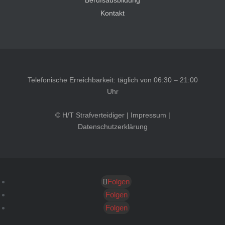
Berufsausbildung
Kontakt
Telefonische Erreichbarkeit: täglich von 06:30 – 21:00
Uhr
© H/T Strafverteidiger |
Impressum
|
Datenschutzerklärung
Folgen
Kundenbewertungen und Erfahrungen zu
HT Strafverteidiger
Folgen
Folgen
SEHR GUT
100%