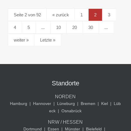
Seite 2 von 92
«
1
2
3
4
5
...
10
20
30
...
»
Letzte »
Standorte
NORDEN
Hamburg
|
Hannover
|
Lüneburg
|
Bremen
|
Kiel
|
Lüb
eck
|
Osnabrück
NRW / HESSEN
Dortmund
|
Essen
|
Münster
|
Bielefeld
|