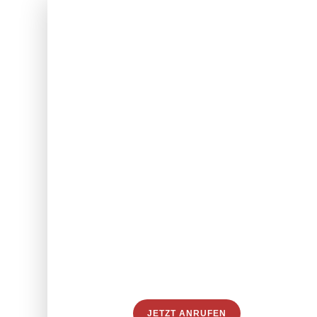
{
Unsere
Leidenschaft is
Strafverteidigu
JETZT ANRUFEN