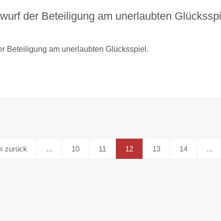
rwurf der Beteiligung am unerlaubten Glücksspi
er Beteiligung am unerlaubten Glücksspiel.
«
...
10
11
12
13
14
...